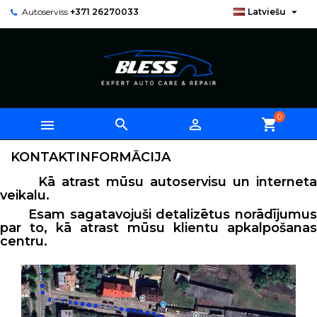

Autoserviss
+371 26270033
Latviešu
0



shopping_cart
KONTAKTINFORMĀCIJA
Kā atrast mūsu autoservisu un interneta
veikalu.
Esam sagatavojuši detalizētus norādījumus
par to, kā atrast mūsu klientu apkalpošanas
centru.