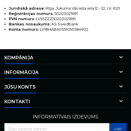
Juridiskā adrese:
Rīga, Jukuma Vācieša iela 12 - 22, LV-1021
Reģistrācijas numurs:
50203021691
PVN numurs:
LV55ZZZ50203021691
Bankas nosaukums:
AS Swedbank
Konta numurs:
LV18HABA0551050584902

KOMPĀNIJA

INFORMĀCIJA

JŪSU KONTS

KONTAKTI
INFORMATĪVAIS IZDEVUMS