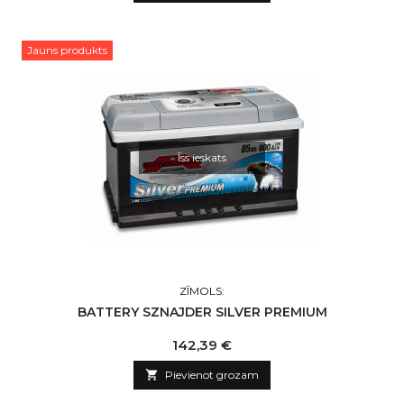
Jauns produkts
Īss ieskats
ZĪMOLS:
BATTERY SZNAJDER SILVER PREMIUM
Cena
142,39 €

Pievienot grozam