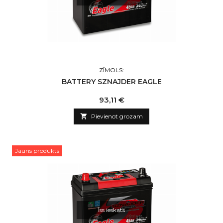
ZĪMOLS:
BATTERY SZNAJDER EAGLE
Cena
93,11 €

Pievienot grozam
Jauns produkts
Īss ieskats