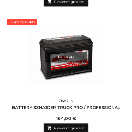

Pievienot grozam
Jauns produkts
Īss ieskats
ZĪMOLS:
BATTERY SZNAJDER TRUCK PRO / PROFESSIONAL
Cena
164,00 €

Pievienot grozam