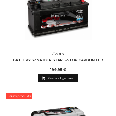
Īss ieskats
ZĪMOLS:
BATTERY SZNAJDER START-STOP CARBON EFB
Cena
199,95 €

Pievienot grozam
Jauns produkts