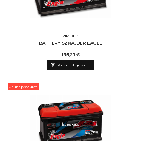
ZĪMOLS:
BATTERY SZNAJDER EAGLE
Cena
135,21 €

Pievienot grozam
Jauns produkts
Īss ieskats