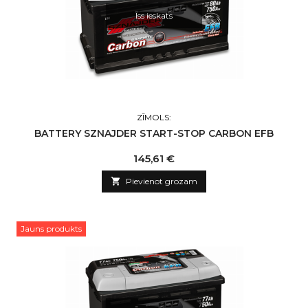
Īss ieskats
ZĪMOLS:
BATTERY SZNAJDER START-STOP CARBON EFB
Cena
145,61 €

Pievienot grozam
Jauns produkts