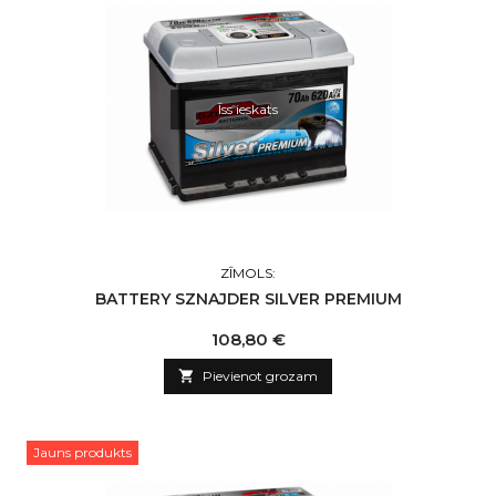
Īss ieskats
ZĪMOLS:
BATTERY SZNAJDER SILVER PREMIUM
Cena
108,80 €

Pievienot grozam
Jauns produkts