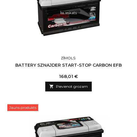
Īss ieskats
ZĪMOLS:
BATTERY SZNAJDER START-STOP CARBON EFB
Cena
168,01 €

Pievienot grozam
Jauns produkts