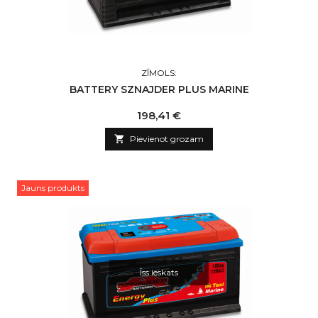
ZĪMOLS:
BATTERY SZNAJDER PLUS MARINE
Cena
198,41 €

Pievienot grozam
Jauns produkts
Īss ieskats