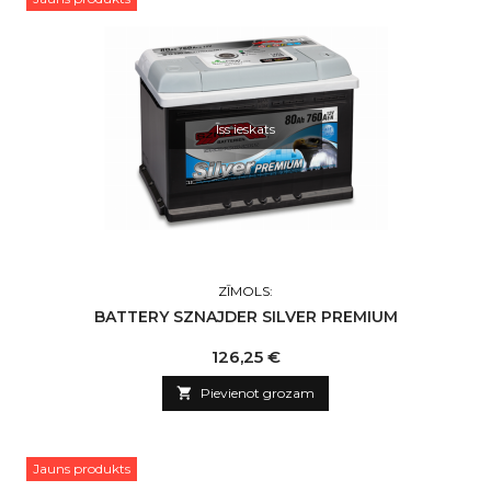
Īss ieskats
ZĪMOLS:
BATTERY SZNAJDER SILVER PREMIUM
Cena
126,25 €

Pievienot grozam
Jauns produkts