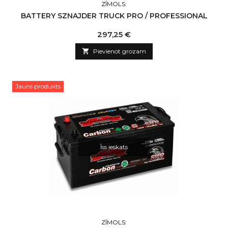
ZĪMOLS:
BATTERY SZNAJDER TRUCK PRO / PROFESSIONAL
Cena
297,25 €

Pievienot grozam
Jauns produkts
Īss ieskats
ZĪMOLS: