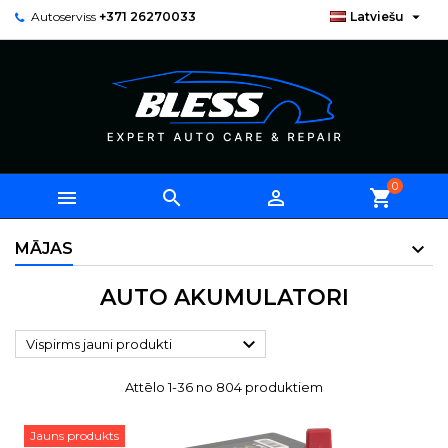

Autoserviss
+371 26270033
Latviešu
0



shopping_cart
MĀJAS
AUTO AKUMULATORI

Vispirms jauni produkti
Attēlo 1-36 no 804 produktiem
Jauns produkts