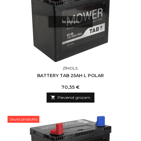
Īss ieskats
ZĪMOLS:
BATTERY TAB 25AH L POLAR
Cena
70,35 €

Pievienot grozam
Jauns produkts