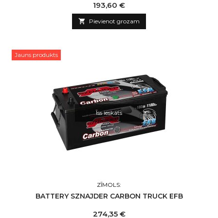
Cena
193,60 €

Pievienot grozam
Jauns produkts
Īss ieskats
ZĪMOLS:
BATTERY SZNAJDER CARBON TRUCK EFB
Cena
274,35 €