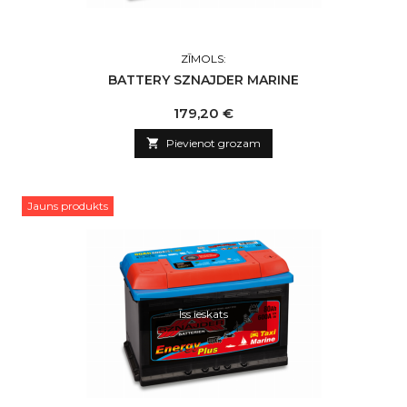
ZĪMOLS:
BATTERY SZNAJDER MARINE
Cena
179,20 €

Pievienot grozam
Jauns produkts
Īss ieskats