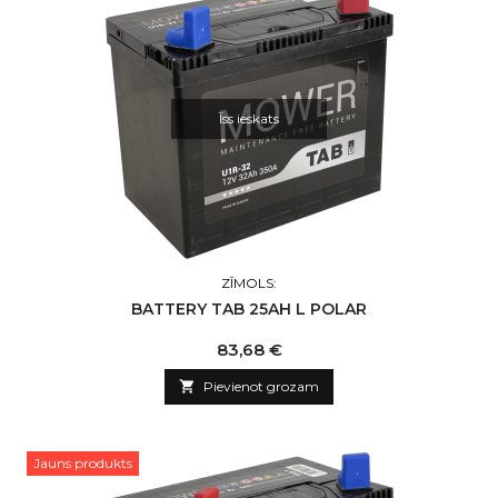
Īss ieskats
ZĪMOLS:
BATTERY TAB 25AH L POLAR
Cena
83,68 €

Pievienot grozam
Jauns produkts