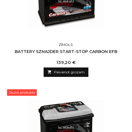
Īss ieskats
ZĪMOLS:
BATTERY SZNAJDER START-STOP CARBON EFB
Cena
139,20 €

Pievienot grozam
Jauns produkts
Īss ieskats