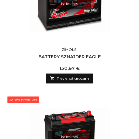
Īss ieskats
ZĪMOLS:
BATTERY SZNAJDER EAGLE
Cena
130,87 €

Pievienot grozam
Jauns produkts
Īss ieskats