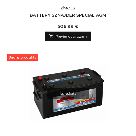
ZĪMOLS:
BATTERY SZNAJDER SPECIAL AGM
Cena
506,99 €

Pievienot grozam
Jauns produkts
Īss ieskats