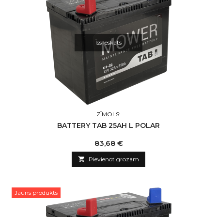
Īss ieskats
ZĪMOLS:
BATTERY TAB 25AH L POLAR
Cena
83,68 €

Pievienot grozam
Jauns produkts