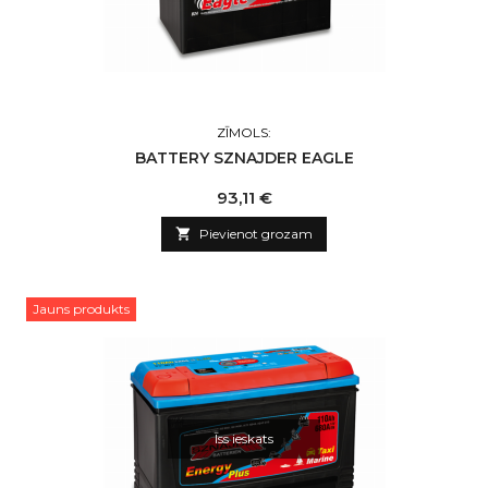
ZĪMOLS:
BATTERY SZNAJDER EAGLE
Cena
93,11 €

Pievienot grozam
Jauns produkts
Īss ieskats