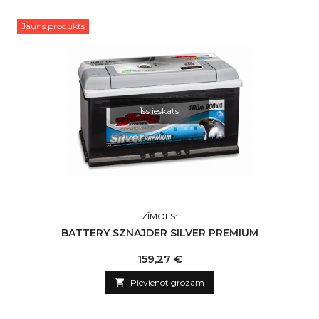
Jauns produkts
Īss ieskats
ZĪMOLS:
BATTERY SZNAJDER SILVER PREMIUM
Cena
159,27 €

Pievienot grozam