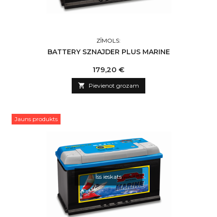
ZĪMOLS:
BATTERY SZNAJDER PLUS MARINE
Cena
179,20 €

Pievienot grozam
Jauns produkts
Īss ieskats