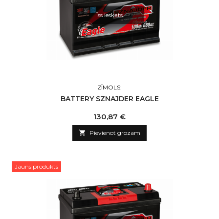
Īss ieskats
ZĪMOLS:
BATTERY SZNAJDER EAGLE
Cena
130,87 €

Pievienot grozam
Jauns produkts