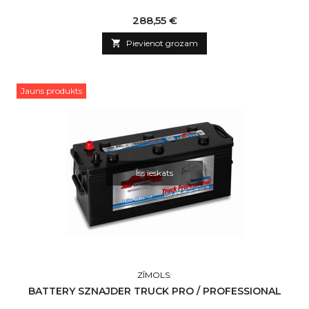
Cena
288,55 €

Pievienot grozam
Jauns produkts
Īss ieskats
ZĪMOLS:
BATTERY SZNAJDER TRUCK PRO / PROFESSIONAL