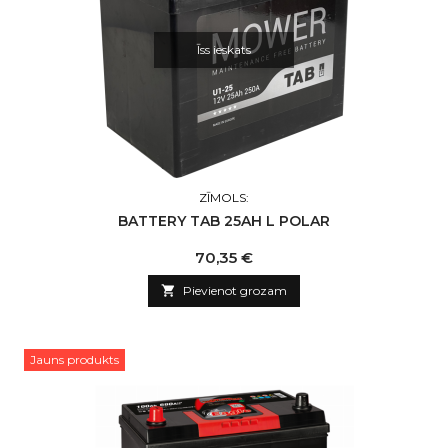
Īss ieskats
ZĪMOLS:
BATTERY TAB 25AH L POLAR
Cena
70,35 €

Pievienot grozam
Jauns produkts