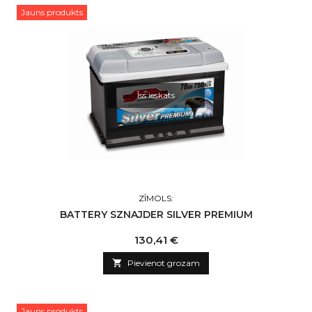
Jauns produkts
Īss ieskats
ZĪMOLS:
BATTERY SZNAJDER SILVER PREMIUM
Cena
130,41 €

Pievienot grozam
Jauns produkts