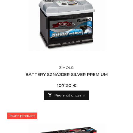
Īss ieskats
ZĪMOLS:
BATTERY SZNAJDER SILVER PREMIUM
Cena
107,20 €

Pievienot grozam
Jauns produkts