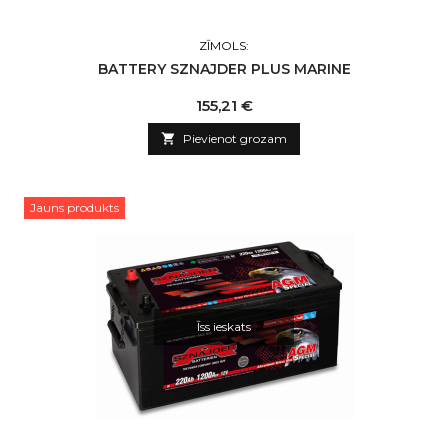
ZĪMOLS:
BATTERY SZNAJDER PLUS MARINE
Cena
155,21 €

Pievienot grozam
Jauns produkts
Īss ieskats