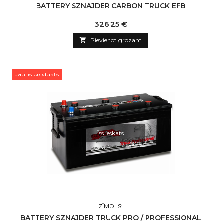
BATTERY SZNAJDER CARBON TRUCK EFB
Cena
326,25 €

Pievienot grozam
Jauns produkts
Īss ieskats
ZĪMOLS:
BATTERY SZNAJDER TRUCK PRO / PROFESSIONAL