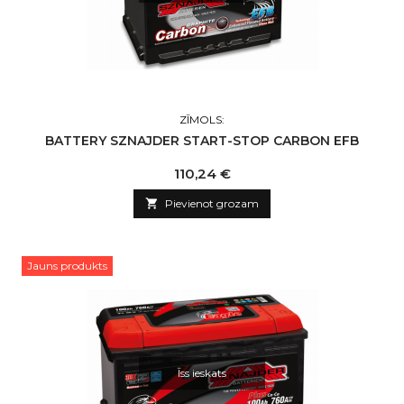
ZĪMOLS:
BATTERY SZNAJDER START-STOP CARBON EFB
Cena
110,24 €

Pievienot grozam
Jauns produkts
Īss ieskats