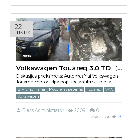
22
JŪNIJS
Volkswagen Touareg 3.0 TDI (2006) palielināja eļļas un antifrīzu patēriņu
Diskusijas priekšmets: Automašīnai Volkswagen
Touareg motortelpā noplūda antifrīzs un eļļa....
Blīvju nomaiņa
Motoreļļas patēriņš
Touareg
VAG
Volkswagen
Bless Administrator
2009
0
Skatīt vairāk