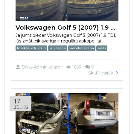
Volkswagen Golf 5 (2007) 1.9 TDI priekšējo lukturu pulēšana: uzlabota drošība un estētika
Ja jums pieder Volkswagen Golf 5 (2007) 1.9 TDI,
jūs zināt, cik svarīga ir regulāra apkope, lai...
Priekšējie lukturi
Pulēšana
Redekorēšana
VAG
Bless Administrator
1663
0
Skatīt vairāk
17
JŪLIJS