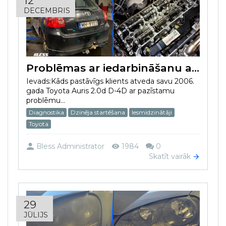
12
DECEMBRIS
Problēmas ar iedarbināšanu aukstajā sezonā risināšana Toyota Auris 2.0d D-4D 2006
Ievads:Kāds pastāvīgs klients atveda savu 2006.
gada Toyota Auris 2.0d D-4D ar pazīstamu
problēmu...
Diagnostika
Dzinēja startēšana
Iesmidzinātāji
Toyota
Bless Administrator
1984
0
Skatīt vairāk
29
JŪLIJS