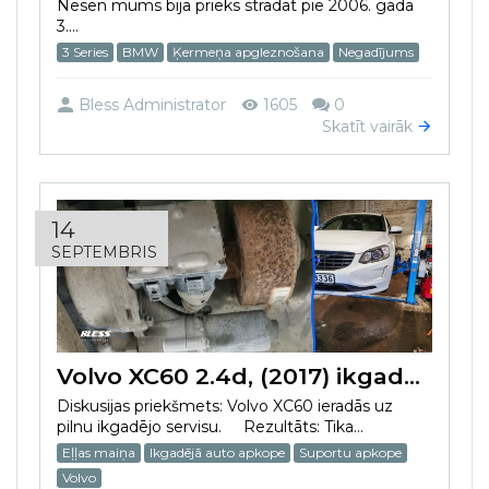
Nesen mums bija prieks strādāt pie 2006. gada
3....
3 Series
BMW
Ķermeņa apgleznošana
Negadījums
Bless Administrator
1605
0
Skatīt vairāk
14
SEPTEMBRIS
Volvo XC60 2.4d, (2017) ikgadējā plānveida auto apkope
Diskusijas priekšmets: Volvo XC60 ieradās uz
pilnu ikgadējo servisu. Rezultāts: Tika...
Eļļas maiņa
Ikgadējā auto apkope
Suportu apkope
Volvo