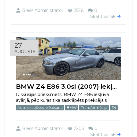
Bless Administrator
2528
0
Skatīt vairāk
27
AUGUSTS
BMW Z4 E86 3.0si (2007) iekļuva avārijā un sabojāja bamperi
Diskusijas priekšmets: BMW Z4 E86 iekļuva
avārijā, pēc kuras tika saskrāpēts priekšējais...
Auto virsbūves krāsošana
BMW
Transformācija
Z4
Bless Administrator
2203
0
Skatīt vairāk