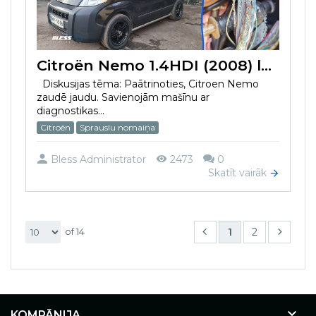
Citroën Nemo 1.4HDI (2008) lēnām uzņem ātrumu
Diskusijas tēma: Paātrinoties, Citroen Nemo
zaudē jaudu. Savienojām mašīnu ar
diagnostikas...
Citroën
Sprauslu nomaiņa
Bless Administrator
2473
0
Skatīt vairāk
1
2
of 14

KOMPĀNIJA