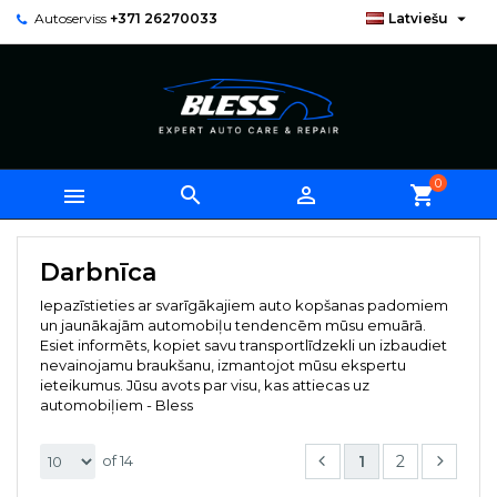

Autoserviss
+371 26270033
Latviešu
0



shopping_cart
Darbnīca
Iepazīstieties ar svarīgākajiem auto kopšanas padomiem
un jaunākajām automobiļu tendencēm mūsu emuārā.
Esiet informēts, kopiet savu transportlīdzekli un izbaudiet
nevainojamu braukšanu, izmantojot mūsu ekspertu
ieteikumus. Jūsu avots par visu, kas attiecas uz
automobiļiem - Bless
1
2
of 14