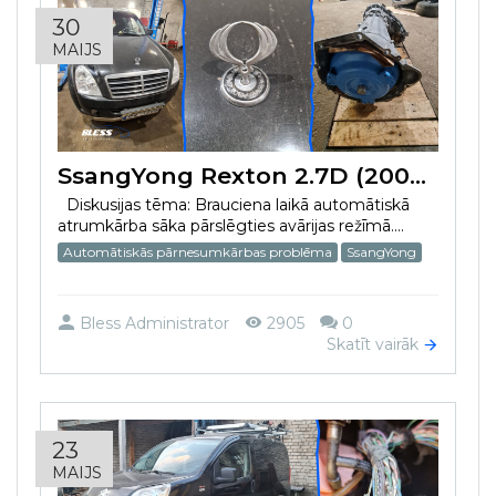
30
MAIJS
SsangYong Rexton 2.7D (2007) automātiskās pārnesumkārbas problēma
Diskusijas tēma: Brauciena laikā аutomātiskā
atrumkārba sāka pārslēgties avārijas režīmā....
Automātiskās pārnesumkārbas problēma
SsangYong
Bless Administrator
2905
0
Skatīt vairāk
23
MAIJS