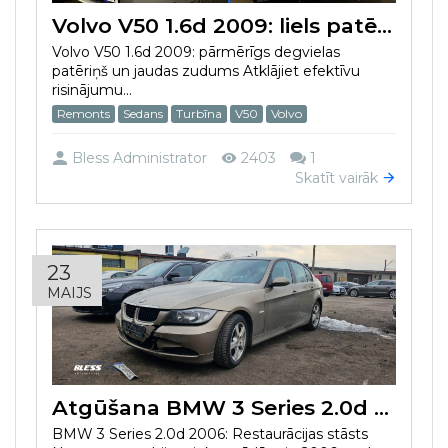
Volvo V50 1.6d 2009: liels patēriņš un jaudas zudums
Volvo V50 1.6d 2009: pārmērīgs degvielas
patēriņš un jaudas zudums Atklājiet efektīvu
risinājumu...
Remonts
Sedans
Turbīna
V50
Volvo
Bless Administrator
2403
1
Skatīt vairāk
23
MAIJS
Atgūšana BMW 3 Series 2.0d 2006 pēc avārijas
BMW 3 Series 2.0d 2006: Restaurācijas stāsts