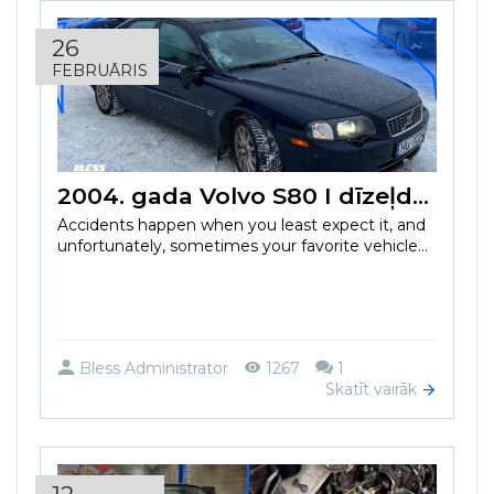
26
FEBRUĀRIS
2004. gada Volvo S80 I dīzeļdzinēja atgūšana pēc negadījuma
Accidents happen when you least expect it, and
unfortunately, sometimes your favorite vehicle...
Bless Administrator
1267
1
Skatīt vairāk