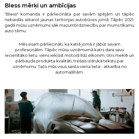
Bless mērķi un ambīcijas
"Bless" komanda ir pārliecināta par savām spējām un tāpēc
nebaidās iekarot jaunas teritorijas autobūves jomā. Tāpēc 2021.
gadā mūsu uzņēmums sāk mazumtirdzniecību par mums tīkamu
auto tēmu.
Mēs esam pārliecināti, ka katrā jomā ir jābūt savam
profesionālim. Tāpēc mūsu uzņēmumā katrs dara savu
iecienītāko lietu: viens iekļūst motorā līdz elkonim, otrs meklē un
pārbauda produkta kvalitāti, trešais izdrukā tekstu par
uzņēmumu. Taču mūs visus saista viena lieta - atkarība no
automašīnām.