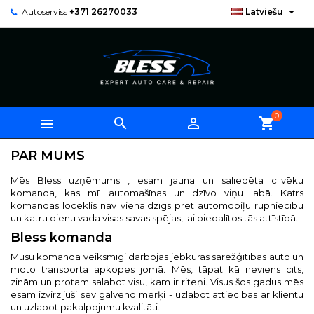

Autoserviss
+371 26270033
Latviešu
0



shopping_cart
PAR MUMS
Mēs Bless uzņēmums , esam jauna un saliedēta cilvēku
komanda, kas mīl automašīnas un dzīvo viņu labā. Katrs
komandas loceklis nav vienaldzīgs pret automobiļu rūpniecību
un katru dienu vada visas savas spējas, lai piedalītos tās attīstībā.
Bless komanda
Mūsu komanda veiksmīgi darbojas jebkuras sarežģītības auto un
moto transporta apkopes jomā. Mēs, tāpat kā neviens cits,
zinām un protam salabot visu, kam ir riteņi. Visus šos gadus mēs
esam izvirzījuši sev galveno mērķi - uzlabot attiecības ar klientu
un uzlabot pakalpojumu kvalitāti.