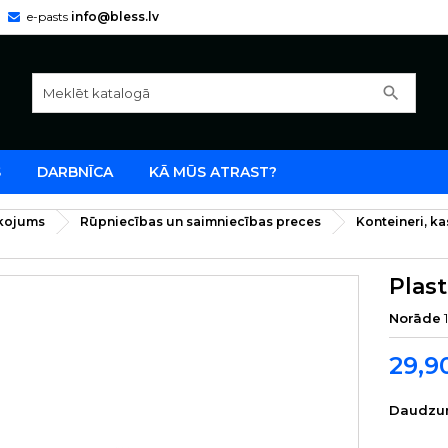
e-pasts
info@bless.lv
search
S
DARBNĪCA
KĀ MŪS ATRAST?
īkojums
Rūpniecības un saimniecības preces
Konteineri, ka
Plast
Norāde
29,9
Daudzu