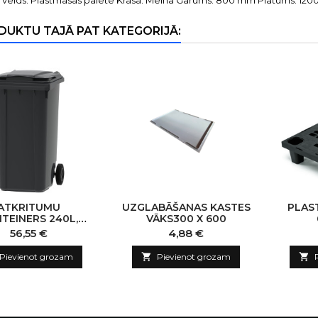
 veids: Plastmasas palete Krāsa: Melna Garums: 800 mm Platums: 120
DUKTU TAJĀ PAT KATEGORIJĀ:
ATKRITUMU
UZGLABĀŠANAS KASTES
PLAS
TEINERS 240L,
VĀKS300 X 600
PELĒKA
Cena
Cena
56,55 €
4,88 €
Pievienot grozam

Pievienot grozam
