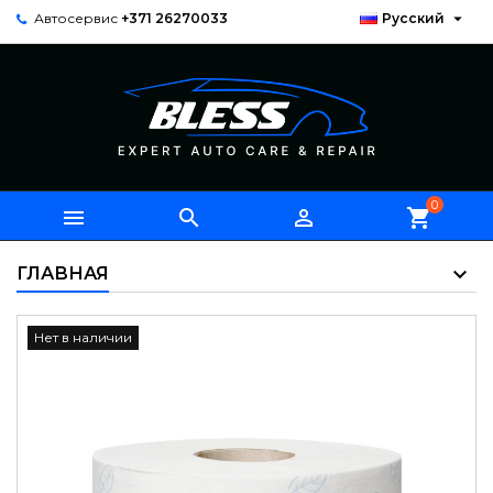

Автосервис
+371 26270033
Русский
0



shopping_cart
ГЛАВНАЯ
Нет в наличии