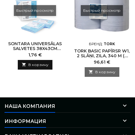
Быстрый просмотр
Быстрый просмотр
SONTARA UNIVERSĀLAS
БРЕНД:
TORK
SALVETES 38X43CM
TORK BASIC PAPĪRSR W1,
(12GB.)
Цена
1,76 €
2 SLĀŅI, ZILA, 340 M (2
RUĻĻI)
Цена
96,61 €

В корзину

В корзину

НАША КОМПАНИЯ

ИНФОРМАЦИЯ