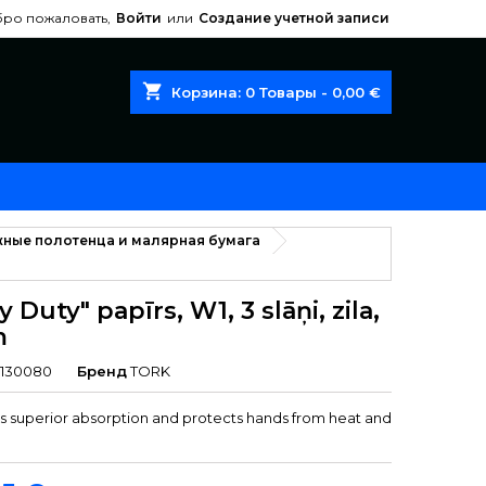
ро пожаловать,
Войти
или
Создание учетной записи
shopping_cart
Корзина:
0
Товары - 0,00 €
ные полотенца и малярная бумага
y Duty" papīrs, W1, 3 slāņi, zila,
m
130080
Бренд
TORK
s superior absorption and protects hands from heat and