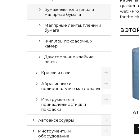
Paper has
quicker a
Бумажные полотенца и
wet; • Pr
малярная бумага
for the cl
Малярные ленты, плёнки и
В ЭТО
бумага
Фильтры покрасочных
камер
Двусторонние клейкие
ленты
Краски и лаки
Абразивные и
полировальные материалы
Инструменты и
принадлежности для
покраски
AT
SA
Автоаксессуары
30X
Инструменты и
оборудование