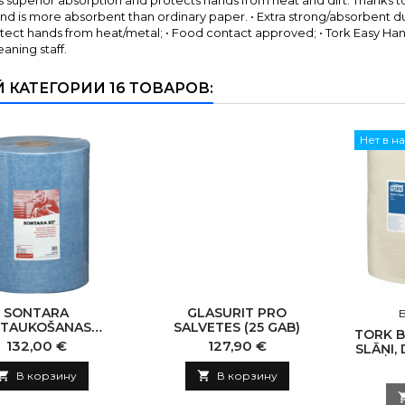
 superior absorption and protects hands from heat and dirt. Thanks to 
nd is more absorbent than ordinary paper. • Extra strong/absorbent du
otect hands from heat/metal; • Food contact approved; • Tork Easy Ha
eaning staff.
Й КАТЕГОРИИ 16 ТОВАРОВ:
Нет в н
SONTARA
GLASURIT PRO
TAUKOŠANAS
SALVETES (25 GAB)
TORK BAS
LVETES RULLĪ
Цена
Цена
132,00 €
127,90 €
SLĀŅI,
38CM, 400GAB.,
ZILAS

В корзину

В корзину