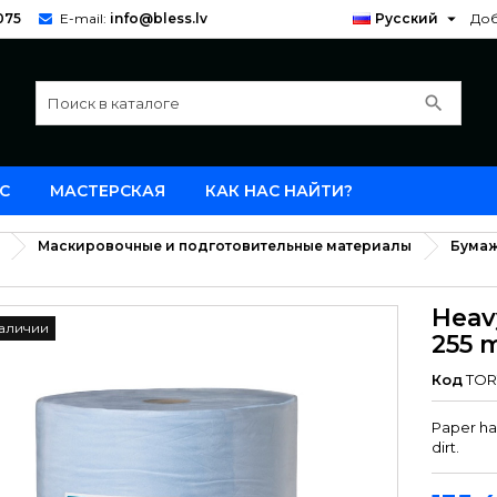

075
E-mail:
info@bless.lv
Русский
Доб
search
С
МАСТЕРСКАЯ
КАК НАС НАЙТИ?
Маскировочные и подготовительные материалы
Бумаж
Heav
наличии
255 
Код
TOR
Paper ha
dirt.