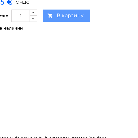
45 €
С НДС
В корзину

ство
в наличии