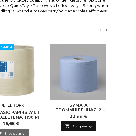
the QuickDry quality, it is stronger, gets the job done
e to QuickDry; • Removes oil effectively; • Strong when
ndling™ E-handle makes carrying paper roles effortless
<
>
аличии
БУМАГА
SON
БРЕНД:
TORK
ПРОМЫШЛЕННАЯ, 2
PULĒŠ
IC PAPĪRS W1, 1
СЛОЯ, РУЛОН 350М
RU
Цена
22,99 €
 DZELTENA, 1190 M
Цена
75,65 €

В корзину

В корзину