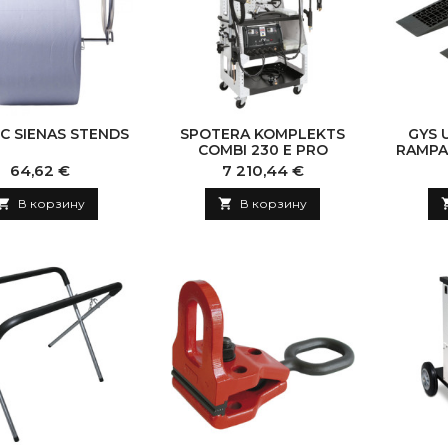
C SIENAS STENDS
SPOTERA KOMPLEKTS
GYS 
COMBI 230 E PRO
RAMPA
PA
Цена
Цена
64,62 €
7 210,44 €

В корзину

В корзину