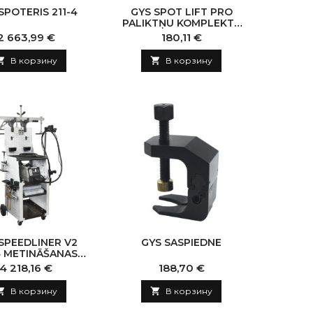
SPOTERIS 211-4
GYS SPOT LIFT PRO
PALIKTŅU KOMPLEKTS
2GB (AUDI, BMW)
Цена
Цена
2 663,99 €
180,11 €

В корзину

В корзину
SPEEDLINER V2
GYS SASPIEDNE
4 METINĀŠANAS
IERĪCE
Цена
Цена
4 218,16 €
188,70 €

В корзину

В корзину