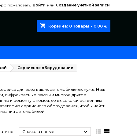
ро пожаловать,
Войти
или
Создание учетной записи
shopping_cart
Корзина:
0
Товары - 0,00 €
кой
Сервисное оборудование
ервиса для всех ваших автомобильных нужд. Наш
и, инфракрасные лампы и многое другое.
ванию и ремонту с помощью высококачественных
категорию сервисного оборудования, чтобы найти
ивания автомобилей.



ать по:
Сначала новые