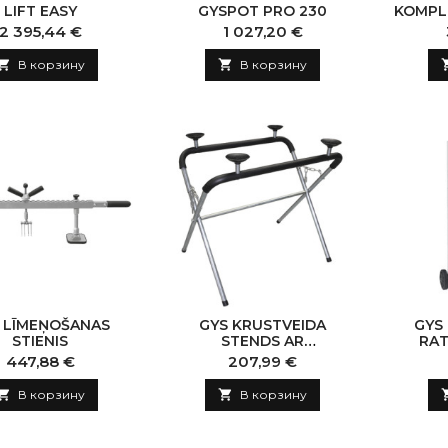
LIFT EASY
GYSPOT PRO 230
KOMPL
Цена
Цена
2 395,44 €
1 027,20 €

В корзину

В корзину
 LĪMEŅOŠANAS
GYS KRUSTVEIDA
GYS
STIENIS
STENDS AR
RAT
STIPRINĀJUMIEM
Цена
Цена
447,88 €
207,99 €

В корзину

В корзину