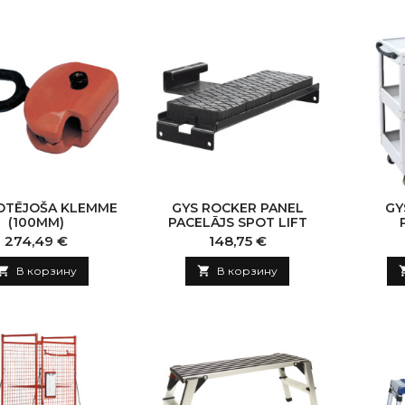
OTĒJOŠA KLEMME
GYS ROCKER PANEL
GY
(100MM)
PACELĀJS SPOT LIFT
Цена
Цена
274,49 €
148,75 €

В корзину

В корзину