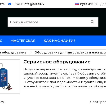

075
E-mail:
info@bless.lv
Русский
Доб
search
С
МАСТЕРСКАЯ
КАК НАС НАЙТИ?
и оборудование
Оборудование для автосервиса и мастерс
Сервисное оборудование
Получите первоклассное оборудование для автос
широкий ассортимент включает X-образные стойк
Улучшите свои задачи по техническому обслужи
инструментов и принадлежностей. Изучите нашу 
все необходимое для профессионального обслуж
 39.
Сортиров