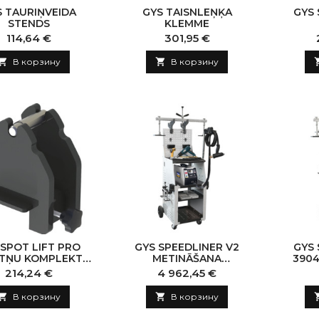
S TAURIŅVEIDA
GYS TAISNLEŅĶA
GYS 
STENDS
KLEMME
Цена
Цена
114,64 €
301,95 €

В корзину

В корзину
 SPOT LIFT PRO
GYS SPEEDLINER V2
GYS 
KTŅU KOMPLEKTS
METINĀŠANA
390
2GB (4X4)
KOMPLEKTS
Цена
Цена
214,24 €
4 962,45 €

В корзину

В корзину