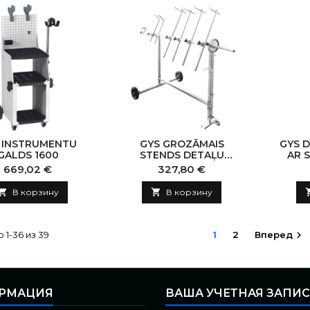
 INSTRUMENTU
GYS GROZĀMAIS
GYS 
GALDS 1600
STENDS DETAĻU
AR 
KRĀSOŠANAI
Цена
Цена
669,02 €
327,80 €

В корзину

В корзину
 1-36 из 39
1
2
Вперед

РМАЦИЯ
ВАША УЧЕТНАЯ ЗАПИ