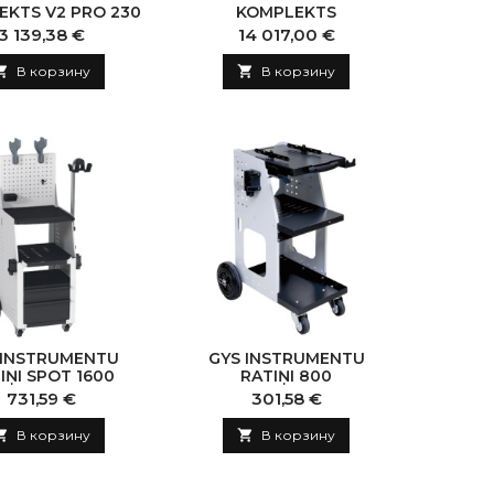
EKTS V2 PRO 230
KOMPLEKTS
Цена
Цена
3 139,38 €
14 017,00 €

В корзину

В корзину
 INSTRUMENTU
GYS INSTRUMENTU
IŅI SPOT 1600
RATIŅI 800
Цена
Цена
731,59 €
301,58 €

В корзину

В корзину