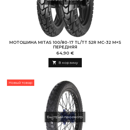
МОТОШИНА MITAS 100/80-17 TL/TT 52R MC-32 M+S
ПЕРЕДНЯЯ
Цена
64,90 €

В корзину
Новый товар
Быстрый просмотр