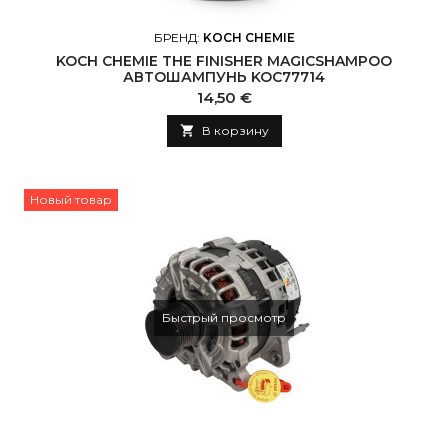
БРЕНД:
KOCH CHEMIE
KOCH CHEMIE THE FINISHER MAGICSHAMPOO
АВТОШАМПУНЬ KOC77714
Цена
14,50 €

В корзину
Новый товар
Быстрый просмотр