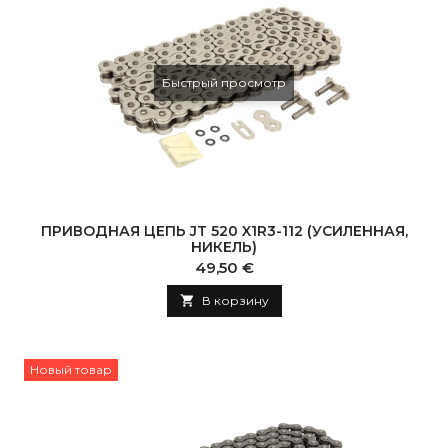
Быстрый просмотр
ПРИВОДНАЯ ЦЕПЬ JT 520 X1R3-112 (УСИЛЕННАЯ,
НИКЕЛЬ)
Цена
49,50 €

В корзину
Новый товар