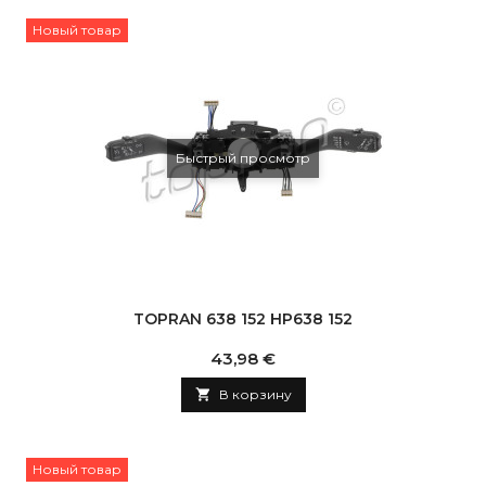
Новый товар
Быстрый просмотр
TOPRAN 638 152 HP638 152
Цена
43,98 €

В корзину
Новый товар