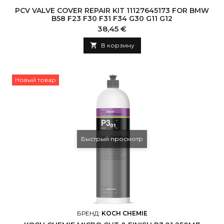
PCV VALVE COVER REPAIR KIT 11127645173 FOR BMW
B58 F23 F30 F31 F34 G30 G11 G12
Цена
38,45 €

В корзину
Новый товар
Быстрый просмотр
БРЕНД:
KOCH CHEMIE