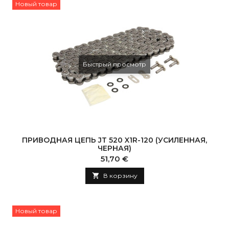
Новый товар
Быстрый просмотр
ПРИВОДНАЯ ЦЕПЬ JT 520 X1R-120 (УСИЛЕННАЯ,
ЧЕРНАЯ)
Цена
51,70 €

В корзину
Новый товар