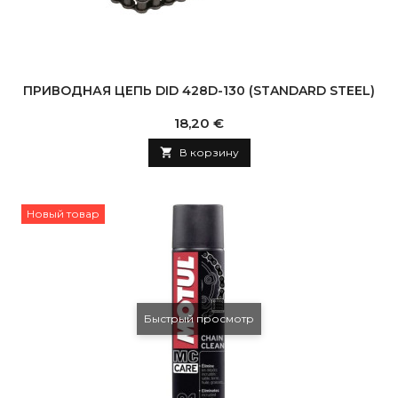
ПРИВОДНАЯ ЦЕПЬ DID 428D-130 (STANDARD STEEL)
Цена
18,20 €

В корзину
Новый товар
Быстрый просмотр