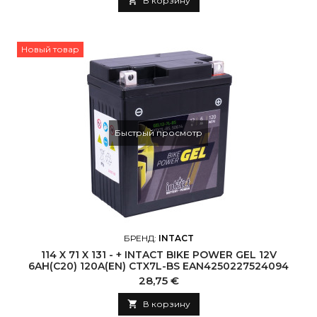

В корзину
Новый товар
Быстрый просмотр
БРЕНД:
INTACT
114 X 71 X 131 - + INTACT BIKE POWER GEL 12V
6AH(C20) 120A(EN) CTX7L-BS EAN4250227524094
Цена
28,75 €

В корзину