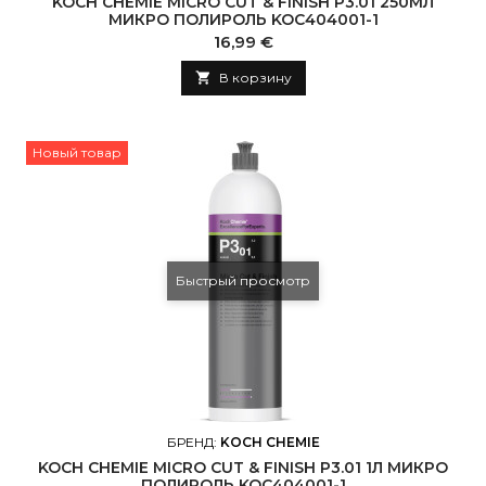
KOCH CHEMIE MICRO CUT & FINISH P3.01 250МЛ
МИКРО ПОЛИРОЛЬ KOC404001-1
Цена
16,99 €

В корзину
Новый товар
Быстрый просмотр
БРЕНД:
KOCH CHEMIE
KOCH CHEMIE MICRO CUT & FINISH P3.01 1Л МИКРО
ПОЛИРОЛЬ KOC404001-1