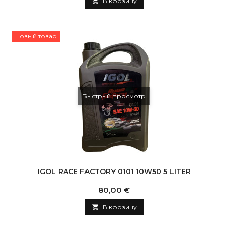

В корзину
Новый товар
Быстрый просмотр
IGOL RACE FACTORY 0101 10W50 5 LITER
Цена
80,00 €

В корзину