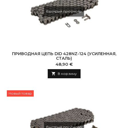
Быстрый просмотр
ПРИВОДНАЯ ЦЕПЬ DID 428NZ-124 (УСИЛЕННАЯ,
СТАЛЬ)
Цена
48,90 €

В корзину
Новый товар
Быстрый просмотр