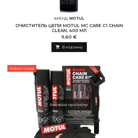
БРЕНД:
MOTUL
ОЧИСТИТЕЛЬ ЦЕПИ MOTUL MC CARE C1 CHAIN
CLEAN, 400 МЛ
Цена
9,60 €

В корзину
Новый товар
Быстрый просмотр