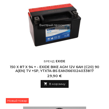
Быстрый просмотр
БРЕНД:
EXIDE
150 X 87 X 94 + - EXIDE BIKE AGM 12V 6AH (C20) 90
A(EN) TV +SP, YTX7A-BS EAN3661024033817
Цена
29,90 €

В корзину
Новый товар