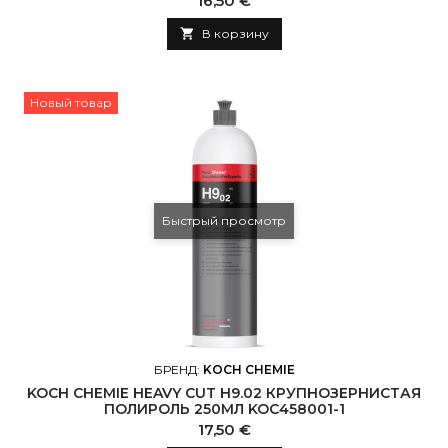
16,50 €

В корзину
Новый товар
Быстрый просмотр
БРЕНД:
KOCH CHEMIE
KOCH CHEMIE HEAVY CUT H9.02 КРУПНОЗЕРНИСТАЯ
ПОЛИРОЛЬ 250МЛ KOC458001-1
Цена
17,50 €