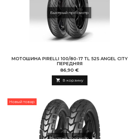
Быстрый просмотр
МОТОШИНА PIRELLI 100/80-17 TL 52S ANGEL CITY
ПЕРЕДНЯЯ
Цена
86,90 €

В корзину
Новый товар
Быстрый просмотр