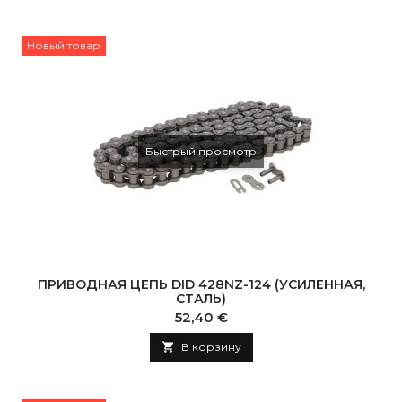
Новый товар
Быстрый просмотр
ПРИВОДНАЯ ЦЕПЬ DID 428NZ-124 (УСИЛЕННАЯ,
СТАЛЬ)
Цена
52,40 €

В корзину