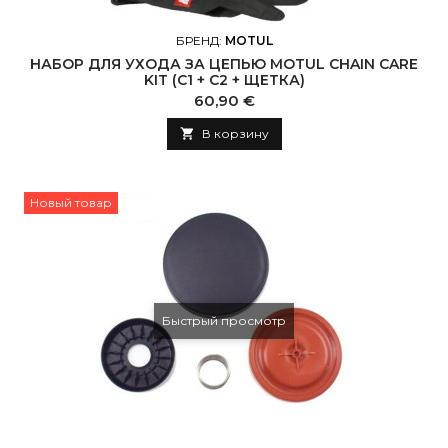
БРЕНД:
MOTUL
НАБОР ДЛЯ УХОДА ЗА ЦЕПЬЮ MOTUL CHAIN CARE
KIT (C1 + C2 + ЩЕТКА)
Цена
60,90 €

В корзину
Новый товар
Быстрый просмотр