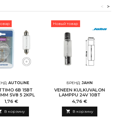
<
>
товар
Новый товар
Новый т
ЕНД:
AUTOLINE
БРЕНД:
JAHN
БРЕ
TTIMO 6В 15ВТ
VENEEN KULKUVALON
PULKPI
4MM SV8 5 2KPL
LAMPPU 24V 10ВТ
10
Цена
Цена
1,76 €
4,76 €

В корзину

В корзину