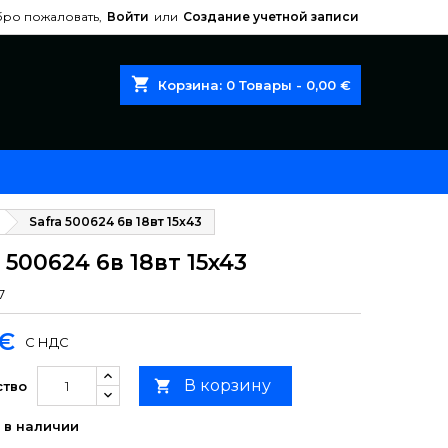
ро пожаловать,
Войти
или
Создание учетной записи
shopping_cart
Корзина:
0
Товары - 0,00 €
Safra 500624 6в 18вт 15x43
 500624 6в 18вт 15x43
7
 €
С НДС
В корзину

ство
 в наличии