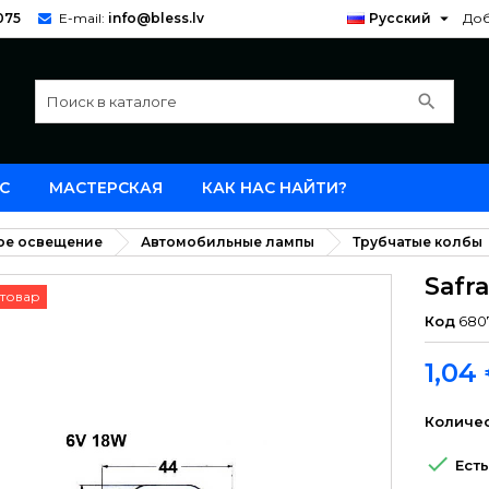

075
E-mail:
info@bless.lv
Русский
Доб
search
С
МАСТЕРСКАЯ
КАК НАС НАЙТИ?
ое освещение
Автомобильные лампы
Трубчатые колбы
Safra
товар
Код
680
1,04
Количе

Есть