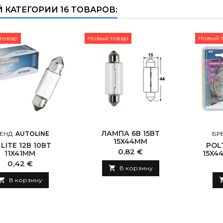
Й КАТЕГОРИИ 16 ТОВАРОВ:
товар
Новый товар
Новый 
ЛАМПА 6В 15ВТ
ЕНД:
AUTOLINE
БР
15X44MM
 LITE 12В 10ВТ
POL
Цена
0,82 €
11X41MM
15X4
Цена
0,42 €

В корзину

В корзину