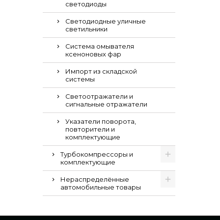
светодиоды
Светодиодные уличные
светильники
Система омывателя
ксеноновых фар
Импорт из складской
системы
Светоотражатели и
сигнальные отражатели
Указатели поворота,
повторители и
комплектующие
Турбокомпрессоры и
комплектующие
Нераспределённые
автомобильные товары