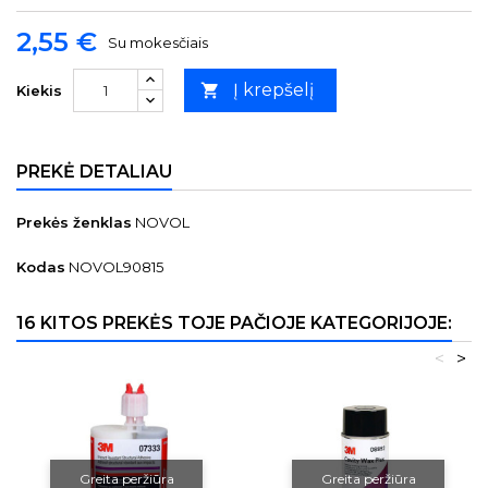
2,55 €
Su mokesčiais
Į krepšelį

Kiekis
PREKĖ DETALIAU
Prekės ženklas
NOVOL
Kodas
NOVOL90815
16 KITOS PREKĖS TOJE PAČIOJE KATEGORIJOJE:
<
>
Greita peržiūra
Greita peržiūra