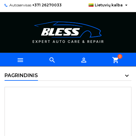

Autoservisas
+371 26270033
Lietuvių kalba
0



shopping_cart
PAGRINDINIS