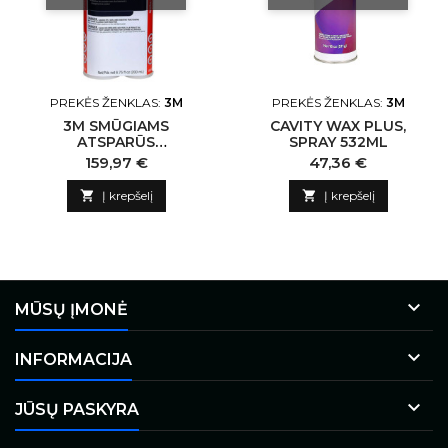
PREKĖS ŽENKLAS:
3M
PREKĖS ŽENKLAS:
3M
3M SMŪGIAMS
CAVITY WAX PLUS,
ATSPARŪS
SPRAY 532ML
STRUKTŪRINIAI KLIJAI
Kaina
Kaina
159,97 €
47,36 €
200ML

Į krepšelį

Į krepšelį

MŪSŲ ĮMONĖ

INFORMACIJA

JŪSŲ PASKYRA